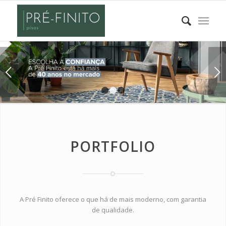
Próximo
1
2
3
PORTFOLIO
A Pré Finito oferece o que há de mais moderno, com garantia
de qualidade.